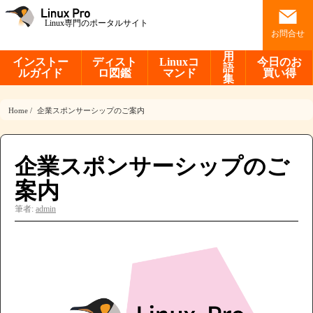
Linux専門のポータルサイト
お問合せ
用
インストー
ディスト
Linuxコ
今日のお
語
ルガイド
ロ図鑑
マンド
買い得
集
Home
企業スポンサーシップのご案内
企業スポンサーシップのご
案内
筆者:
admin