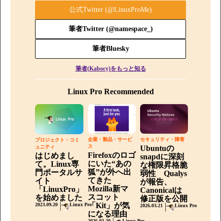
公式Twitter (@LinuxProMe)
筆者Twitter (@namespace_)
筆者Bluesky
筆者(Kabocy)をもっと知る
Linux Pro Recommended
企業・製品・サービ
セキュリティ・障害
プロジェクト・コミ
ス
ュニティ
Ubuntuの
Firefoxのロゴ
はじめまし
snapdに深刻
にいた“あの
て。Linux専
な権限昇格脆
狐”が外へ出
門ポータルサ
弱性 Qualys
てきた
イト
が報告、
Mozilla新マ
「LinuxPro」
Canonicalは
スコット
を始めました
修正版を公開
「Kit」が気
2023.09.20
Linux Pro
2026.03.21
Linux Pro
になる理由
2026.03.20
Linux Pro